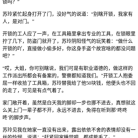
锁吗？”
苏玲紧忙起身打开了门，没好气的说道：“别瞎开锁，我家有
人，是对门。”
开锁的工人应了一声，在工具箱里拿出专业的工具，在锁眼里
拧了几下，防盗门就开了，苏玲阴阳怪气的玩笑着：“做什么
开锁的吖，直接做小偷多好，你这身手盗个故宫啥的都没问题
吧？”
“哎，大姐，你可别瞎说，我们可是有职业道德的，做这样的
工作派出所都会有备案的，警察都知道我们。”开锁工人抱委
屈一样收拾了工具箱，苏玲替我给了他50块钱，他便头也不回
的走了，可见是有点气着了。
家门敞开着，虽然是白天我的脚却一步也挪不进去，真想就这
么关上门一辈子都不开，永远不进去，免得在听到那‘咚咚
咚’的脚步声。
苏玲见我在她家一直没有出来，露出依依不舍的表情却没有一
丝的怜悯，说道：“赶紧回家睡觉吧，都成熊毛了。”