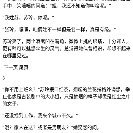
手中，笑嘻嘻的问道：“姐，我还不知道你叫啥呢。”
“我姓苏，苏玲，你呢。”
“张玲，嘿嘿，咱俩姓不一样但是名一样，真是有缘。”
苏玲笑了，两个酒窝凹在嘴角，微微上挑的眼睛，十分迷人，
更有种可以魅惑众生的灵气。总觉得她似曾相识，却想不起来
在哪里见过。
下一页 尾页
3
“你不用上班么？”苏玲抿口红茶，翘起的兰花指格外诱惑，举
止也像是古装剧中的大小姐，只是抽烟的样子却像是红尘之中
的女子。
“还没找到工作，我来个城市不久。”
“哦？家人在这？或者是男朋友？”她疑惑的问。