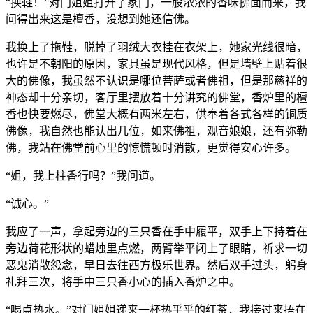
“换鞋！”对门姐姐打开了家门，一股浓浓的香味拂面而来，我
问得出来这是檀香，没想到她还信佛。
我换上了拖鞋，脱掉了羽绒大衣挂在衣架上，她家光线很暗，
也许是不朝阳的原因，家具虽是现代风格，但是墙壁上贴着很
大的佛像，我虽然不认识是哪位菩萨或者佛祖，但是那慈祥的
神态却十分亲切，客厅里摆放着十分讲究的佛堂，香炉里的檀
香也快要燃尽，佛堂大概有两米左右，供奉着各式各样的铜质
佛像，我自然也能认出几位，如来佛祖，观音娘娘，还有弥勒
佛，我站在佛堂前心里的惊慌顿时消散，更觉得安心许多。
“姐，我上柱香行吗？”我问道。
“诚心。”
我应了一声，拿起旁边的三只香在手中履平，双手上下持着在
旁边荷花形状的蜡烛里点燃，两臂举平闭上了眼睛，祈求一切
恶鬼消散怨念，早日去往西方极乐世界。然后双手过头，躬身
礼拜三次，将手中三只香小心的插入香炉之中。
“喝点热水。”对门姐姐递来一杯热乎乎的红茶，我接过来捂在