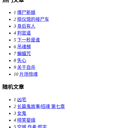
热门文章
1
僵尸新娘
2
殡仪馆的接尸车
3
身后有人
4
判官道
5
下一秒是谁
6
吊魂梯
7
蝙蝠咒
8
失心
9
关于自杀
10
片场惊魂
随机文章
1
凶宅
2
长篇鬼故事|招魂 第七章
3
女鬼
4
啼笑婴缘
5
空城 作者:郎宇