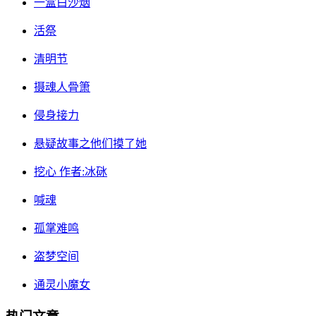
一盒白沙烟
活祭
清明节
摄魂人骨箫
侵身接力
悬疑故事之他们摸了她
挖心 作者:冰砯
喊魂
孤掌难鸣
盗梦空间
通灵小魔女