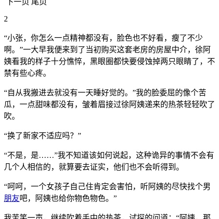
下一页 尾页
2
“小张，你怎么一点精神都没有，脸色也不好看，瘦了不少
啊。”一大早我便来到了当初购买这套老房的房屋中介，徐阿
姨看我的样子十分憔悴，黑眼圈都快要侵蚀掉两只眼睛了，不
禁有些心疼。
“自从我搬进去就没有一天睡好觉的。”我的脸委屈的像个苦
瓜，一点甜味都没有，皱着眉接过徐阿姨递来的热茶轻轻吹了
吹。
“换了新家不适应吗？”
“不是，是……”我不知道该如何说起，这种诡异的事情不会有
几个人相信的，就算要去证实，他们也不会听得到。
“呵呵，一个女孩子自己住肯定会害怕，听阿姨的尽快找个男
朋友
吧，阿姨也给你物色物色。”
我苦笑一声，继续吹着手中的热茶，试探的问道：“阿姨，那