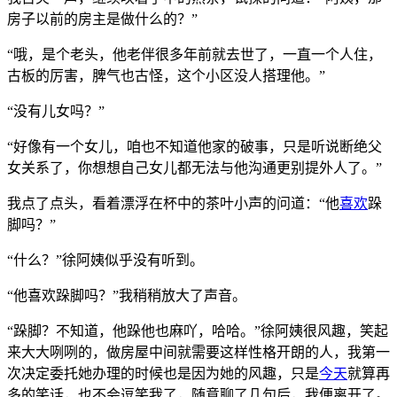
房子以前的房主是做什么的？”
“哦，是个老头，他老伴很多年前就去世了，一直一个人住，
古板的厉害，脾气也古怪，这个小区没人搭理他。”
“没有儿女吗？”
“好像有一个女儿，咱也不知道他家的破事，只是听说断绝父
女关系了，你想想自己女儿都无法与他沟通更别提外人了。”
我点了点头，看着漂浮在杯中的茶叶小声的问道：“他
喜欢
跺
脚吗？”
“什么？”徐阿姨似乎没有听到。
“他喜欢跺脚吗？”我稍稍放大了声音。
“跺脚？不知道，他跺他也麻吖，哈哈。”徐阿姨很风趣，笑起
来大大咧咧的，做房屋中间就需要这样性格开朗的人，我第一
次决定委托她办理的时候也是因为她的风趣，只是
今天
就算再
多的笑话，也不会逗笑我了，随意聊了几句后，我便离开了。