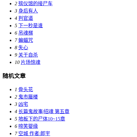
2
殡仪馆的接尸车
3
身后有人
4
判官道
5
下一秒是谁
6
吊魂梯
7
蝙蝠咒
8
失心
9
关于自杀
10
片场惊魂
随机文章
1
骨头花
2
鬼市蜃楼
3
凶宅
4
长篇鬼故事|招魂 第五章
5
地板下的尸体10~15章
6
啼笑婴缘
7
空城 作者:郎宇