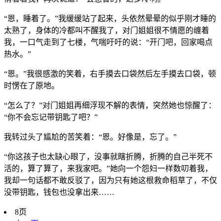
“恩，睡着了。”我缓缓站了起来，头依然晕晕的似乎刚才睡的
太熟了，身体的冷都叫不醒我了，对门姐姐很不情愿的缠着
我，一口气走到了七楼，气喘吁吁的说：“开门吧，回家喝点
热水。”
“恩。”我很感激的笑着，右手摸去口袋然后左手摸去口袋，顿
时愣在了原地。
“怎么了？”对门姐姐再细浮现不解的表情，突然她也惊醒了：
“你不会忘记带钥匙了吧？”
我转过头了尴尬的苦笑着：“恩。好像是，忘了。”
“你这孩子也太缺心眼了，没事就瞎折腾，折腾的自己半死不
活的，算了算了，来我家吧。”她向一个怨妇一样数叨着我，
我却一句话都不敢反驳了，因为只有她这根救命稻草了，不仅
没带钥匙，钱包也没拿出来……
8页