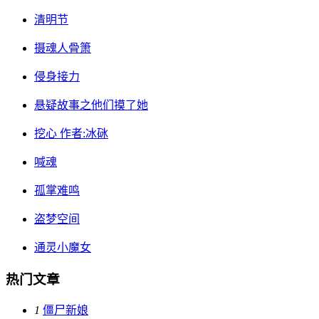
清明节
摄魂人骨箫
侵身接力
悬疑故事之他们摸了她
挖心 作者:冰砯
喊魂
孤掌难鸣
盗梦空间
通灵小魔女
热门文章
1
僵尸新娘