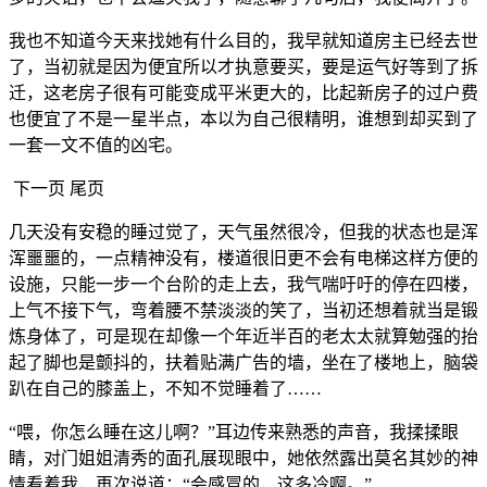
我也不知道今天来找她有什么目的，我早就知道房主已经去世
了，当初就是因为便宜所以才执意要买，要是运气好等到了拆
迁，这老房子很有可能变成平米更大的，比起新房子的过户费
也便宜了不是一星半点，本以为自己很精明，谁想到却买到了
一套一文不值的凶宅。
下一页 尾页
几天没有安稳的睡过觉了，天气虽然很冷，但我的状态也是浑
浑噩噩的，一点精神没有，楼道很旧更不会有电梯这样方便的
设施，只能一步一个台阶的走上去，我气喘吁吁的停在四楼，
上气不接下气，弯着腰不禁淡淡的笑了，当初还想着就当是锻
炼身体了，可是现在却像一个年近半百的老太太就算勉强的抬
起了脚也是颤抖的，扶着贴满广告的墙，坐在了楼地上，脑袋
趴在自己的膝盖上，不知不觉睡着了……
“喂，你怎么睡在这儿啊？”耳边传来熟悉的声音，我揉揉眼
睛，对门姐姐清秀的面孔展现眼中，她依然露出莫名其妙的神
情看着我，再次说道：“会感冒的，这多冷啊。”